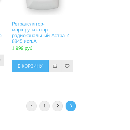
Ретранслятор-
маршрутизатор
o
радиоканальный Астра-Z-
8845 исп.А
1 999 руб
1
2
3