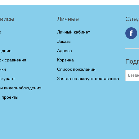
висы
Личные
След
к
Личный кабинет
Заказы
едние
Адреса
ок сравнения
Корзина
Подп
нки
Список пожеланий
скурант
Заявка на аккаунт поставщика
ы видеонаблюдения
 проекты