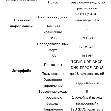
Поиск
тревожному входу, по
расписанию
2 HDD (SATA),
Внутренние диски
Хранение
максимум 3Tb
информации
Внешнее
-
хранилище
USB
2х USB
Последовательный
1х RS-485
порт
LAN
1х LAN
TCP/IP, UDP, DHCP,
Протоколы
DNS, PPPOE, DDNS
Интерфейс
Пользователи
до 18 пользователей
Удаленное
поддерживается
управление
Тревожные входы
8
Тревожные
1 релейный выход
выходы
(встроенный)
Напряжение
12В (DC), адаптер в