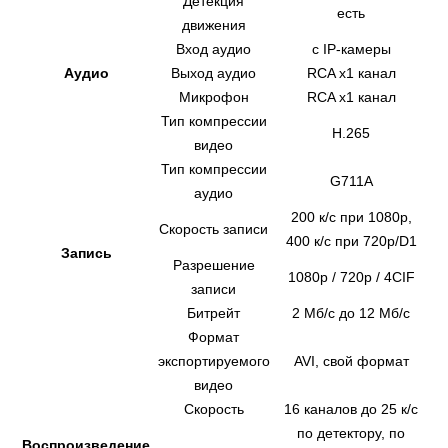
Детекция
есть
движения
Вход аудио
с IP-камеры
Аудио
Выход аудио
RCA х1 канал
Микрофон
RCA х1 канал
Тип компрессии
H.265
видео
Тип компрессии
G711A
аудио
200 к/с при 1080p,
Скорость записи
400 к/с при 720p/D1
Запись
Разрешение
1080p / 720p / 4CIF
записи
Битрейт
2 Mб/с до 12 Mб/с
Формат
экспортируемого
AVI, свой формат
видео
Скорость
16 каналов до 25 к/с
по детектору, по
Воспроизведение