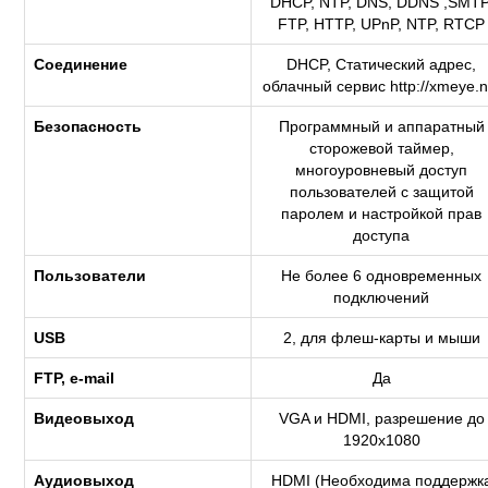
DHCP, NTP, DNS, DDNS ,SMTP
FTP, HTTP, UPnP, NTP, RTCP
Соединение
DHCP, Статический адрес,
облачный сервис http://xmeye.n
Безопасность
Программный и аппаратный
сторожевой таймер,
многоуровневый доступ
пользователей с защитой
паролем и настройкой прав
доступа
Пользователи
Не более 6 одновременных
подключений
USB
2, для флеш-карты и мыши
FTP, e-mail
Да
Видеовыход
VGA и HDMI, разрешение до
1920х1080
Аудиовыход
HDMI (Необходима поддержк