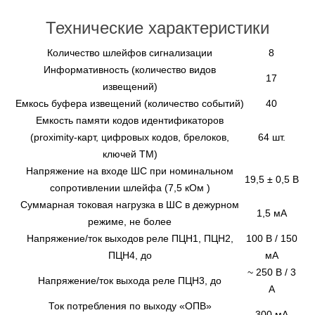
Технические характеристики
Количество шлейфов сигнализации
8
Информативность (количество видов
17
извещений)
Емкось буфера извещений (количество событий)
40
Емкость памяти кодов идентификаторов
(proximity-карт, цифровых кодов, брелоков,
64 шт.
ключей ТМ)
Напряжение на входе ШС при номинальном
19,5 ± 0,5 В
сопротивлении шлейфа (7,5 кОм )
Суммарная токовая нагрузка в ШС в дежурном
1,5 мА
режиме, не более
Напряжение/ток выходов реле ПЦН1, ПЦН2,
100 В / 150
ПЦН4, до
мА
~ 250 В / 3
Напряжение/ток выхода реле ПЦН3, до
А
Ток потребления по выходу «ОПВ»
300 мА