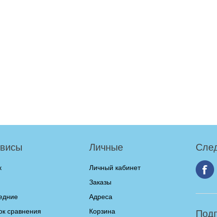
висы
Личные
След
к
Личный кабинет
Заказы
едние
Адреса
ок сравнения
Корзина
Подп