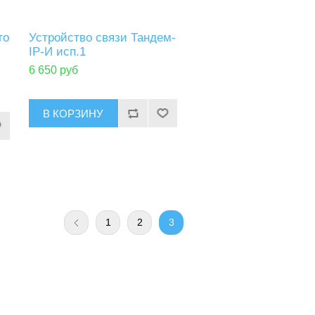
го
Устройство связи Тандем-
IP-И исп.1
6 650 руб
1
2
3