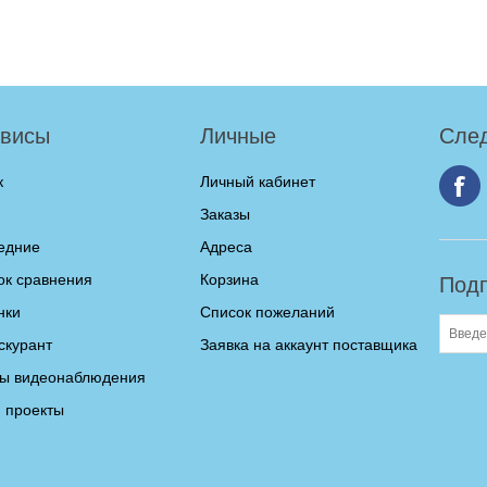
висы
Личные
След
к
Личный кабинет
Заказы
едние
Адреса
ок сравнения
Корзина
Подп
нки
Список пожеланий
скурант
Заявка на аккаунт поставщика
ы видеонаблюдения
 проекты