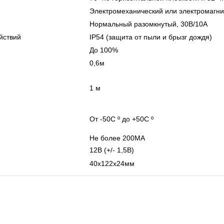
Электромеханический или электромагн
Нормальный разомкнутый, 30В/10А
йствий
IP54 (защита от пыли и брызг дождя)
До 100%
0,6м
1 м
От -50С º до +50С º
Не более 200МА
12В (+/- 1,5В)
40х122х24мм